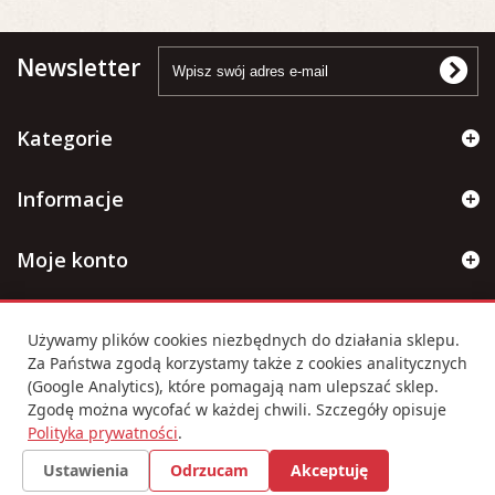
Newsletter
Kategorie
Informacje
Moje konto
Informacje kontaktowe
Używamy plików cookies niezbędnych do działania sklepu.
Za Państwa zgodą korzystamy także z cookies analitycznych
(Google Analytics), które pomagają nam ulepszać sklep.
Ustawienia cookies
Zgodę można wycofać w każdej chwili. Szczegóły opisuje
Polityka prywatności
.
Ustawienia
Odrzucam
Akceptuję