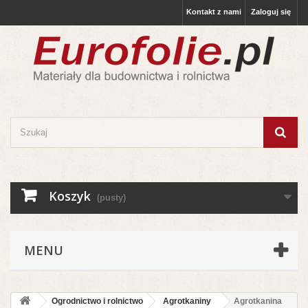
Kontakt z nami
Zaloguj się
Koszyk
(pusty)
MENU
Ogrodnictwo i rolnictwo
Agrotkaniny
Agrotkanina