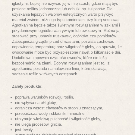
iglastymi. Lepiej nie używać jej w miejscach, gdzie mają być
posiane rośliny jednoroczne lub cebulki np. tulipanów. Dla
uzyskania lepszych walorów estetycznych warto przykryć
materiał żwirem, różnego typu kamieniami czy korą sosnową.
Agrotkanina będzie także świetnym rozwiązaniem w szklarni i
przydomowym ogródku warzywnym lub owocowym. Można ją
stosować przy uprawie truskawek, ogórków, czy pomidorów.
Zabezpiecza grządki przed chwastami, pozwala zachować
odpowiednią temperaturę oraz wilgotność gleby, co sprawia, że
owocowanie może być przyspieszone nawet o kilkanaście dni.
Dodatkowo zapewnia czystość owoców, które nie leżą
bezpośrednio na ziemi. Dobrym rozwiązaniem jest to, iż
agrotkanina posiada namalowanie linie, które ułatwiają
sadzenie roślin w równych odstępach.
Zalety produktu:
poprawa warunków rozwoju roślin,
nie wpływa na pH gleby,
ogranicza wzrost chwastów w stopniu znaczącym,
przepuszcza wodę i składniki mineralne,
utrzymuje właściwą pulchność i wilgotność gleby,
nie ulega procesowi gnicia,
jest trwały,