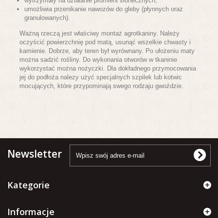
wytrzymały na działanie promieni słonecznych,
umożliwia przenikanie nawozów do gleby (płynnych oraz
granulowanych).
Ważną rzeczą jest właściwy montaż agrotkaniny. Należy
oczyścić powierzchnię pod matą, usunąć wszelkie chwasty i
kamienie. Dobrze, aby teren był wyrównany. Po ułożeniu maty
można sadzić rośliny. Do wykonania otworów w tkaninie
wykorzystać można nożyczki. Dla dokładnego przymocowania
jej do podłoża nalezy użyć specjalnych szpilek lub kotwic
mocujących, które przypominają swego rodzaju gwoździe.
Newsletter
Kategorie
Informacje