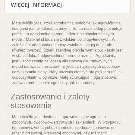
WIĘCEJ INFORMACJI
Mata ściółkująca, czyli agrotkanina podobnie jak agrowłóknina
dostępna jest w kolorze czarnym. To, co nasz sklep prezentuje
poniżej to agrotkanina czarna, jeden z najpopularniejszych
modeli. Materiał składa się z włókien polipropylenowych. W
zależności od grubości tkaniny zwiększa się jej cena, ale
również trwałość. Dzięki szerokiej ofercie wymiarów, każdy jest
w stanie dobrać odpowiedni do potrzeb rozmiar. Agrotkanina
jest współcześnie najlepszą alternatywą dla tradycyjnych
metod usuwania chwastów. To jeden z najlepszych sposobów
oczyszczania gleby, który pozwala cieszyć się pięknem roślin i
odpoczynkiem w ogrodzie. Matę ściółkującą mogą stosować
zarówno profesjonalni ogrodnicy, jak i amatorzy.
Zastosowanie i zalety
stosowania
Mata ściółkująca doskonale sprawdza się w ogrodach
ozdobnych, owocowo-warzywnych i szklarniach. W przypadku
tych pierwszych agrotkanina doskonale będzie pasować do
rabat z drzewami, krzewami ozdobnymi, czy roślinami