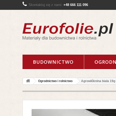
Skontaktuj się z nami:
+48 666 111 096
BUDOWNICTWO
OGRODN
Ogrodnictwo i rolnictwo
Agrowłóknina biała 1