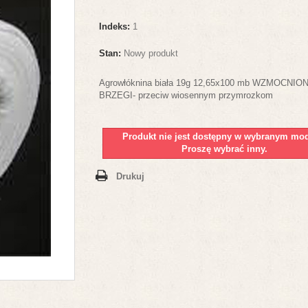
Indeks:
1
Stan:
Nowy produkt
Agrowłóknina biała 19g 12,65x100 mb WZMOCNIO
BRZEGI- przeciw wiosennym przymrozkom
Produkt nie jest dostępny w wybranym mod
Proszę wybrać inny.
Drukuj