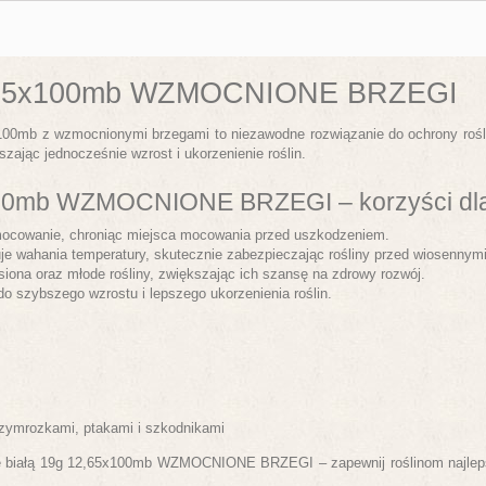
12,65x100mb WZMOCNIONE BRZEGI
100mb z wzmocnionymi brzegami to niezawodne rozwiązanie do ochrony rośl
ając jednocześnie wzrost i ukorzenienie roślin.
x100mb WZMOCNIONE BRZEGI – korzyści dl
 mocowanie, chroniąc miejsca mocowania przed uszkodzeniem.
e wahania temperatury, skutecznie zabezpieczając rośliny przed wiosennym
siona oraz młode rośliny, zwiększając ich szansę na zdrowy rozwój.
o szybszego wzrostu i lepszego ukorzenienia roślin.
przymrozkami, ptakami i szkodnikami
nę białą 19g 12,65x100mb WZMOCNIONE BRZEGI – zapewnij roślinom najlepsz