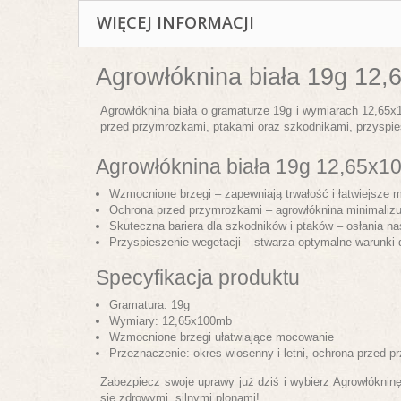
WIĘCEJ INFORMACJI
Agrowłóknina biała 19g 
Agrowłóknina biała o gramaturze 19g i wymiarach 12,65x
przed przymrozkami, ptakami oraz szkodnikami, przyspiesz
Agrowłóknina biała 19g 12,65
Wzmocnione brzegi – zapewniają trwałość i łatwiejsze
Ochrona przed przymrozkami – agrowłóknina minimalizuj
Skuteczna bariera dla szkodników i ptaków – osłania na
Przyspieszenie wegetacji – stwarza optymalne warunki d
Specyfikacja produktu
Gramatura: 19g
Wymiary: 12,65x100mb
Wzmocnione brzegi ułatwiające mocowanie
Przeznaczenie: okres wiosenny i letni, ochrona przed 
Zabezpiecz swoje uprawy już dziś i wybierz Agrowłókni
się zdrowymi, silnymi plonami!