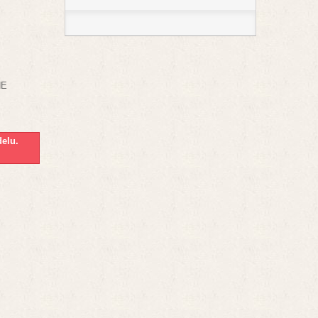
NE
elu.