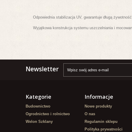
Odpowiednia stabilizacja UV, gwarantuje długą żywotnoś
Wyjątkowa konstrukcja systemu uszczelniania i mocowan
Newsletter
Kategorie
Informacje
Budownictwo
Nowe produkty
Ogrodnictwo i rolnictwo
O nas
Welon Szklany
Regulamin sklepu
Polityka prywatności