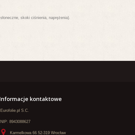
oneczne, skoki ciśnienia, naprężenia).
Informacje kontaktowe
Eurofolie.pl S.C.
NIP: 8943088627
Karmelkowa 66 52-319 Wrocław