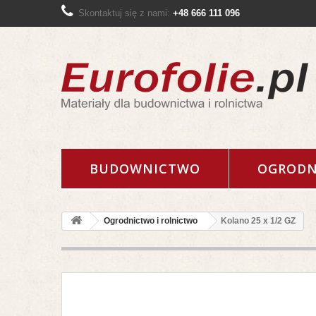
Skontaktuj się z nami:
+48 666 111 096
BUDOWNICTWO
OGRODN
Ogrodnictwo i rolnictwo
Kolano 25 x 1/2 GZ