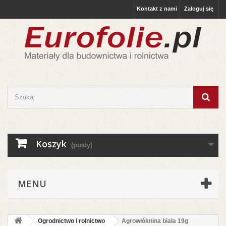
Kontakt z nami
Zaloguj się
Koszyk
(pusty)
MENU
Ogrodnictwo i rolnictwo
Agrowłóknina biała 19g