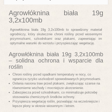
Agrowłóknina biała 19g
3,2x100mb
Agrowłóknina biała 19g 3,2x100mb to sprawdzony materiał
ogrodniczy, który skutecznie chroni rośliny przed wiosennymi
przymrozkami, szkodnikami oraz ptakami, zapewniając im
optymalne warunki do wzrostu i przyspieszając wegetację.
Agrowłóknina biała 19g 3,2x100mb
– solidna ochrona i wsparcie dla
roślin
Chroni rośliny przed spadkami temperatury w nocy, co
ogranicza ryzyko uszkodzeń spowodowanych przymrozkami.
Osłania nasiona traw przed ptakami, zwiększając szanse na
równomierne wschody i mocniejsze ukorzenienie.
Zabezpiecza przed szkodnikami, co minimalizuje potrzebę
stosowania chemicznych środków ochrony.
Przyspiesza wegetację roślin, pozwalając na wcześniejsze i
lepsze plony w okresie wiosennym i letnim.