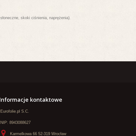
oneczne, skoki ciśnienia, naprężenia).
Informacje kontaktowe
Eurofolie.pl S.C.
NIP: 8943088627
Karmelkowa 66 52-319 Wrocław