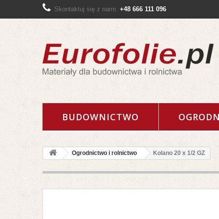
Skontaktuj się z nami:
+48 666 111 096
BUDOWNICTWO
OGRODN
Ogrodnictwo i rolnictwo
Kolano 20 x 1/2 GZ