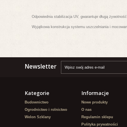
Odpowiednia stabilizacja UV, gwarantuje długą żywotnoś
Wyjątkowa konstrukcja systemu uszczelniania i mocowan
Newsletter
Kategorie
Informacje
Budownictwo
Nowe produkty
Ogrodnictwo i rolnictwo
O nas
Welon Szklany
Regulamin sklepu
Polityka prywatności