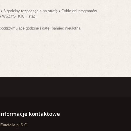
• 6 godziny rozpoczęcia na strefę • Cykle dni programów
nie WSZYSTKICH stacji
odtrzymujące godzinę i datę; pamięć nieulotna
Informacje kontaktowe
Eurofolie.pl S.C.