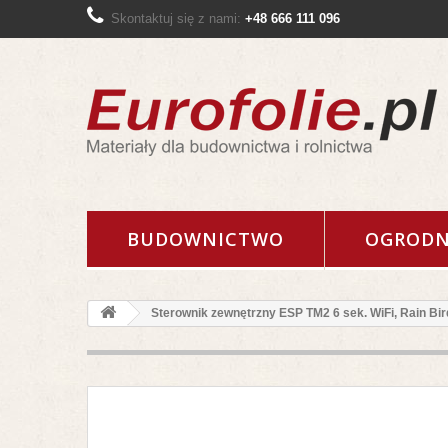
Skontaktuj się z nami:
+48 666 111 096
BUDOWNICTWO
OGRODN
Sterownik zewnętrzny ESP TM2 6 sek. WiFi, Rain Bir