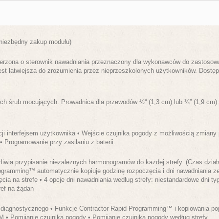
 niezbędny zakup modułu)
szerzona o sterownik nawadniania przeznaczony dla wykonawców do zastoso
est łatwiejsza do zrozumienia przez nieprzeszkolonych użytkowników. Dostępne
h śrub mocujących. Prowadnica dla przewodów ½“ (1,3 cm) lub ¾” (1,9 cm) u
ji interfejsem użytkownika • Wejście czujnika pogody z możliwością zmiany
 Programowanie przy zasilaniu z baterii.
liwia przypisanie niezależnych harmonogramów do każdej strefy. (Czas dział
ogramming™ automatycznie kopiuje godzinę rozpoczęcia i dni nawadniania ze
cia na strefę • 4 opcje dni nawadniania według strefy: niestandardowe dni tygo
ef na żądan
diagnostycznego • Funkcje Contractor Rapid Programming™ i kopiowania poprz
M • Pomijanie czujnika pogody • Pomijanie czujnika pogody według strefy