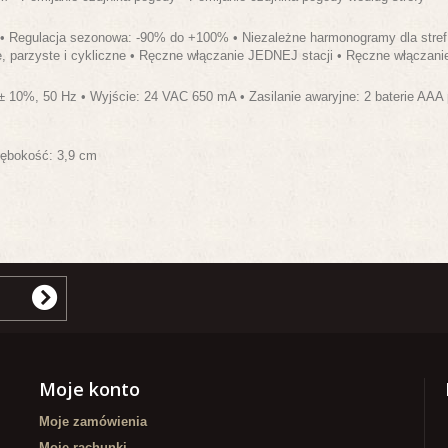
in • Regulacja sezonowa: -90% do +100% • Niezależne harmonogramy dla stref 
te, parzyste i cykliczne • Ręczne włączanie JEDNEJ stacji • Ręczne włącza
 10%, 50 Hz • Wyjście: 24 VAC 650 mA • Zasilanie awaryjne: 2 baterie AAA p
łębokość: 3,9 cm
Moje konto
Moje zamówienia
Moje rachunki