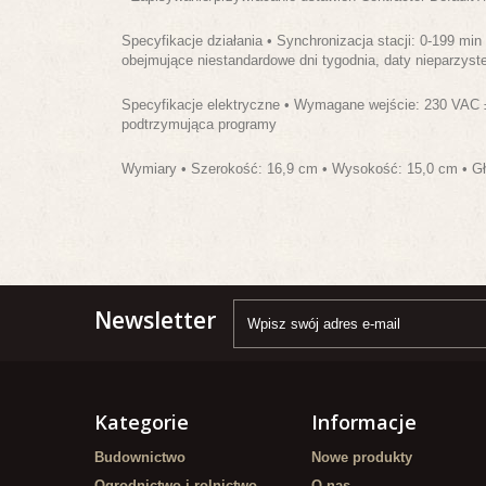
Specyfikacje działania • Synchronizacja stacji: 0-199 m
obejmujące niestandardowe dni tygodnia, daty nieparzys
Specyfikacje elektryczne • Wymagane wejście: 230 VAC ±
podtrzymująca programy
Wymiary • Szerokość: 16,9 cm • Wysokość: 15,0 cm • G
Newsletter
Kategorie
Informacje
Budownictwo
Nowe produkty
Ogrodnictwo i rolnictwo
O nas