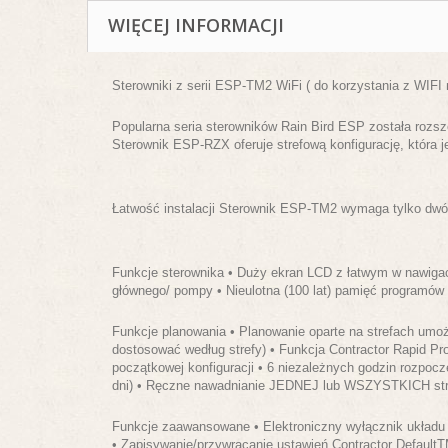
WIĘCEJ INFORMACJI
Sterowniki z serii ESP-TM2 WiFi ( do korzystania z WIFI
Popularna seria sterowników Rain Bird ESP została roz
Sterownik ESP-RZX oferuje strefową konfigurację, która j
Łatwość instalacji Sterownik ESP-TM2 wymaga tylko dwóc
Funkcje sterownika • Duży ekran LCD z łatwym w nawigac
głównego/ pompy • Nieulotna (100 lat) pamięć programów •
Funkcje planowania • Planowanie oparte na strefach umoż
dostosować według strefy) • Funkcja Contractor Rapid Pr
początkowej konfiguracji • 6 niezależnych godzin rozpoczę
dni) • Ręczne nawadnianie JEDNEJ lub WSZYSTKICH str
Funkcje zaawansowane • Elektroniczny wyłącznik układu 
• Zapisywanie/przywracanie ustawień Contractor DefaultT