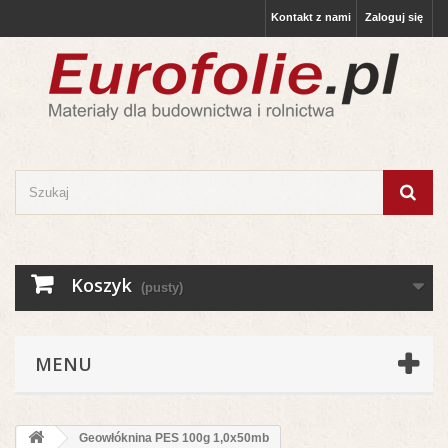
Kontakt z nami
Zaloguj się
Koszyk
(pusty)
MENU
Geowłóknina PES 100g 1,0x50mb