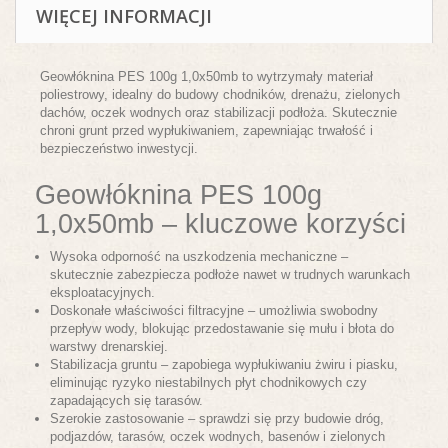
WIĘCEJ INFORMACJI
Geowłóknina PES 100g 1,0x50mb to wytrzymały materiał
poliestrowy, idealny do budowy chodników, drenażu, zielonych
dachów, oczek wodnych oraz stabilizacji podłoża. Skutecznie
chroni grunt przed wypłukiwaniem, zapewniając trwałość i
bezpieczeństwo inwestycji.
Geowłóknina PES 100g
1,0x50mb – kluczowe korzyści
Wysoka odporność na uszkodzenia mechaniczne –
skutecznie zabezpiecza podłoże nawet w trudnych warunkach
eksploatacyjnych.
Doskonałe właściwości filtracyjne – umożliwia swobodny
przepływ wody, blokując przedostawanie się mułu i błota do
warstwy drenarskiej.
Stabilizacja gruntu – zapobiega wypłukiwaniu żwiru i piasku,
eliminując ryzyko niestabilnych płyt chodnikowych czy
zapadających się tarasów.
Szerokie zastosowanie – sprawdzi się przy budowie dróg,
podjazdów, tarasów, oczek wodnych, basenów i zielonych