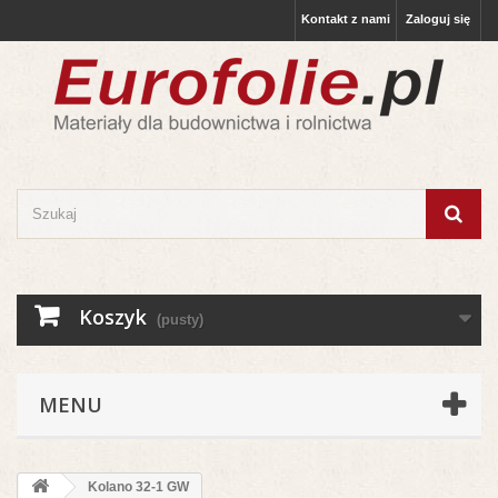
Kontakt z nami
Zaloguj się
Koszyk
(pusty)
MENU
Kolano 32-1 GW