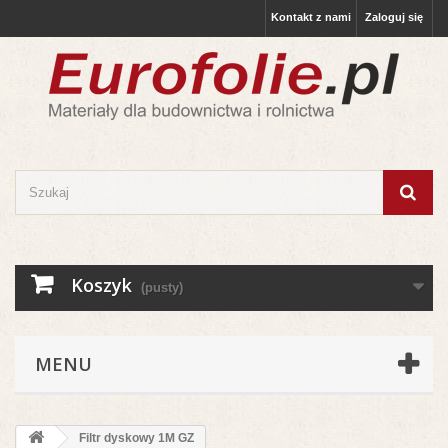
Kontakt z nami
Zaloguj się
Koszyk
(pusty)
MENU
Filtr dyskowy 1M GZ