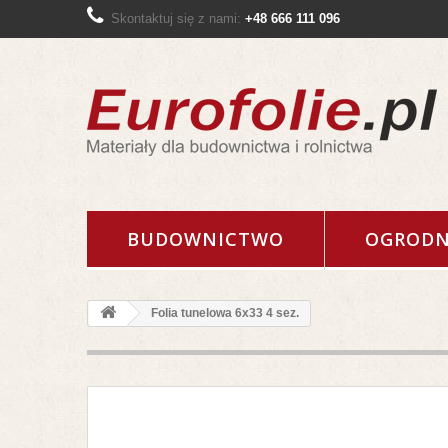
Skontaktuj się z nami:
+48 666 111 096
BUDOWNICTWO
OGRODN
Folia tunelowa 6x33 4 sez.