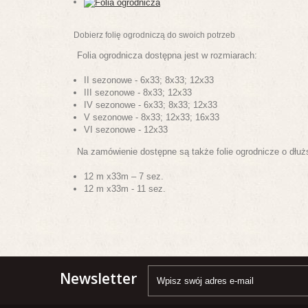
Dobierz folię ogrodniczą do swoich potrzeb
Folia ogrodnicza dostępna jest w rozmiarach:
II sezonowe - 6x33; 8x33; 12x33
III sezonowe - 8x33; 12x33
IV sezonowe - 6x33; 8x33; 12x33
V sezonowe - 8x33; 12x33; 16x33
VI sezonowe - 12x33
Na zamówienie dostępne są także folie ogrodnicze o dłu
12 m x33m – 7 sez.
12 m x33m - 11 sez.
Newsletter