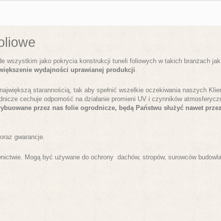
oliowe
wszystkim jako pokrycia konstrukcji tuneli foliowych w takich branżach jak 
większenie wydajności uprawianej produkcji
.
największą starannością, tak aby spełnić wszelkie oczekiwania naszych Kli
rodnicze cechuje odporność na działanie promieni UV i czynników atmosferyc
rybuowane przez nas folie ogrodnicze, będą Państwu służyć nawet prze
 oraz gwarancje.
ownictwie. Mogą być używane do ochrony dachów, stropów, surowców budowla