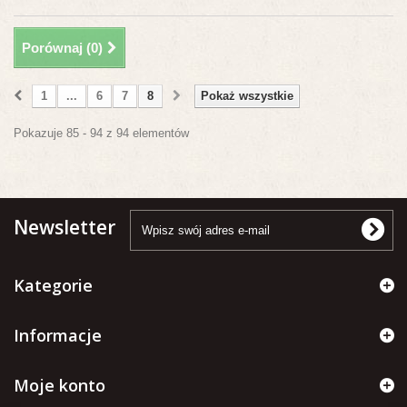
Porównaj (
0
)
1
...
6
7
8
Pokaż wszystkie
Pokazuje 85 - 94 z 94 elementów
Newsletter
Kategorie
Informacje
Moje konto