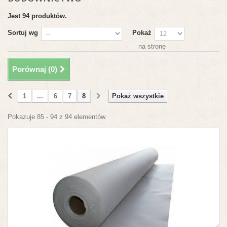
Jest 94 produktów.
Sortuj wg
Pokaż
na stronę
Porównaj (
0
)
1
...
6
7
8
Pokaż wszystkie
Pokazuje 85 - 94 z 94 elementów