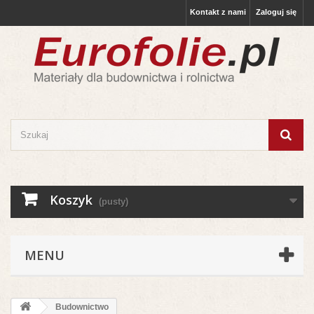
Kontakt z nami
Zaloguj się
Koszyk
(pusty)
MENU
Budownictwo