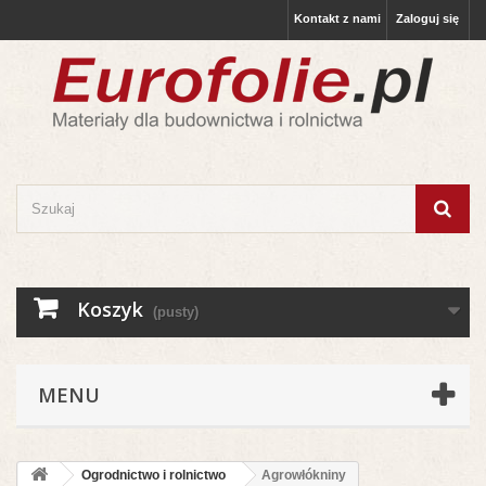
Kontakt z nami
Zaloguj się
Koszyk
(pusty)
MENU
Ogrodnictwo i rolnictwo
Agrowłókniny