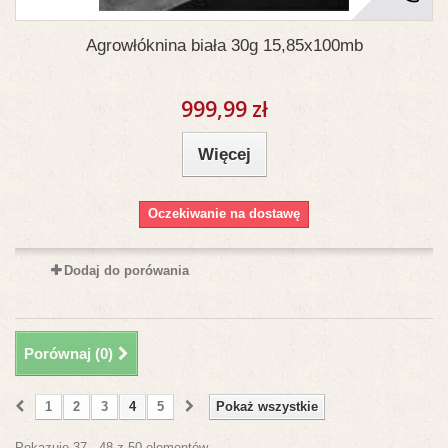
Agrowłóknina biała 30g 15,85x100mb
999,99 zł
Więcej
Oczekiwanie na dostawę
Dodaj do porówania
Porównaj (
0
)
1
2
3
4
5
Pokaż wszystkie
Pokazuje 37 - 48 z 50 elementów